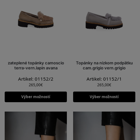
zateplené topánky camoscio
Topánky na nízkom podpätku
terra-vern.lapin avana
cam.grigio vern.grigio
Artikel: 01152/2
Artikel: 01152/1
265,00
€
265,00
€
Výber možností
Výber možností