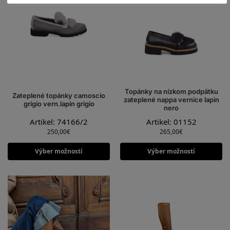
Topánky na nízkom podpätku
Zateplené topánky camoscio
zateplené nappa vernice lapin
grigio vern.lapin grigio
nero
Artikel: 74166/2
Artikel: 01152
250,00
€
265,00
€
Výber možností
Výber možností