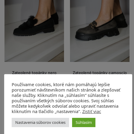
Zateplené topánky nero
Zateplené topánky camoscio
antilope vernice-lapin nero
t.moro
Používame cookies, ktoré nám pomáhajú lepšie
Artikel: 74166
Artikel: 09058/1
porozumieť návštevníkom našich stránok a zlepšovať
250,00
€
280,00
€
naše služby. Kliknutím na „súhlasím“ súhlasíte s
používaním všetkých súborov cookies. Svoj súhlas
Výber možností
Výber možností
môžete kedykoľvek odvolať alebo upraviť nastavenia
kliknutím na tlačidlo „nastavenia“.
Zistiť viac
Nastavenia súborov cookies
Súhlasím