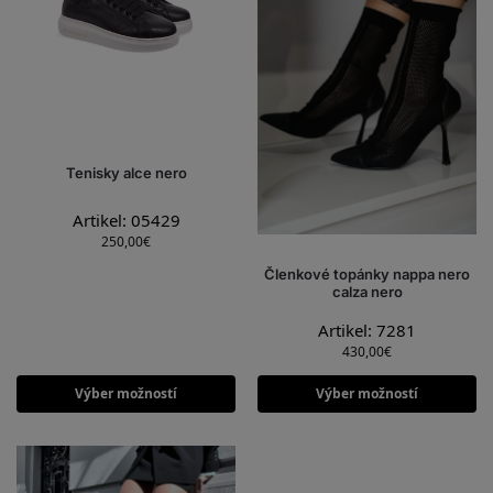
Tenisky alce nero
Artikel: 05429
250,00
€
Členkové topánky nappa nero
calza nero
Artikel: 7281
430,00
€
Výber možností
Výber možností