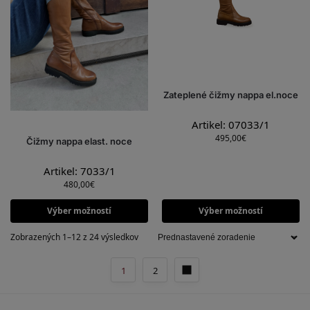
Zateplené čižmy nappa el.noce
Artikel: 07033/1
495,00
€
Čižmy nappa elast. noce
Artikel: 7033/1
480,00
€
Výber možností
Výber možností
Zobrazených 1–12 z 24 výsledkov
1
2