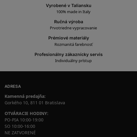
Vyrobené v Taliansku
100% made in Italy
Ručná výroba
Prvotriedne vypracovanie
Prémiové materiály
Rozmanitá farebnosť
Profesionálny zákaznícky servis
Individuálny prístup
ADRESA
Kamenná predajňa:
Gorkého 10, 811 01 Bratislava
OTVÁRACIE HODINY:
PO-PIA 10:00-19:00
SO 10:00-16:00
NE ZATVORENÉ