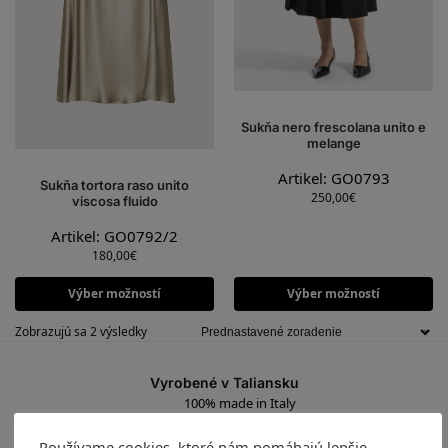
Sukňa nero frescolana unito e
melange
Artikel: GO0793
Sukňa tortora raso unito
250,00
€
viscosa fluido
Artikel: GO0792/2
180,00
€
Výber možností
Výber možností
Zobrazujú sa 2 výsledky
Vyrobené v Taliansku
100% made in Italy
Ručná výroba
Používame cookies, ktoré nám pomáhajú lepšie