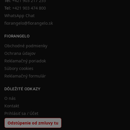
Tel:
+421 903 217 255
Tel:
+421 903 474 800
WhatsApp Chat
fiorangelo@fiorangelo.sk
FIORANGELO
Obchodné podmienky
Ochrana údajov
Reklamačný poriadok
Súbory cookies
Reklamačný formulár
DÔLEŽITÉ ODKAZY
O nás
Kontakt
Prihlásiť sa / Účet
Odstúpenie od zmluvy tu