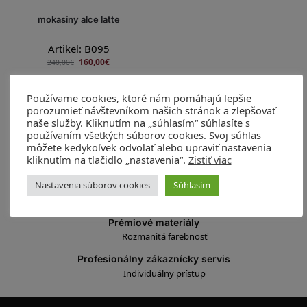
mokasíny alce latte
Artikel: B095
160,00
€
240,00
€
Výber možností
Používame cookies, ktoré nám pomáhajú lepšie
porozumieť návštevníkom našich stránok a zlepšovať
Zobrazujú sa 3 výsledky
naše služby. Kliknutím na „súhlasím“ súhlasíte s
používaním všetkých súborov cookies. Svoj súhlas
môžete kedykoľvek odvolať alebo upraviť nastavenia
Vyrobené v Taliansku
kliknutím na tlačidlo „nastavenia“.
Zistiť viac
100% made in Italy
Nastavenia súborov cookies
Súhlasím
Ručná výroba
Prvotriedne vypracovanie
Prémiové materiály
Rozmanitá farebnosť
Profesionálny zákaznícky servis
Individuálny prístup