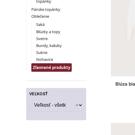
topánky
Pánske topánky
Oblečenie
Saká
Blúzky a topy
Svetre
Bundy, kabáty
Sukne
Nohavice
Zľavnené produkty
Blúza bi
VEĽKOSŤ
Veľkosť - všetky