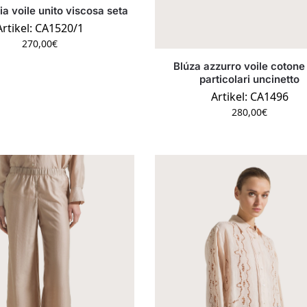
ia voile unito viscosa seta
Artikel: CA1520/1
270,00
€
Blúza azzurro voile cotone
particolari uncinetto
Artikel: CA1496
280,00
€