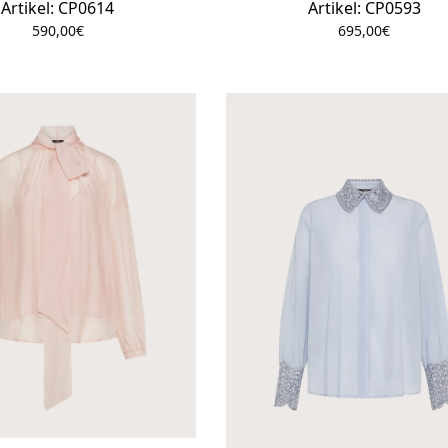
Artikel: CP0614
Artikel: CP0593
590,00
€
695,00
€
Používame cookies, ktoré nám pomáhajú lepšie
porozumieť návštevníkom našich stránok a zlepšovať naše
služby. Kliknutím na „súhlasím“ súhlasíte s používaním
všetkých súborov cookies. Svoj súhlas môžete kedykoľvek
odvolať alebo upraviť nastavenia kliknutím na tlačidlo
„nastavenia“.
Zistiť viac
Nastavenia súborov cookies
Súhlasím