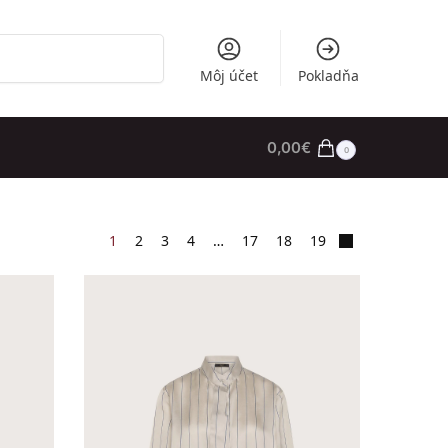
Vyhľadávanie
Môj účet
Pokladňa
0,00
€
0
1
2
3
4
…
17
18
19