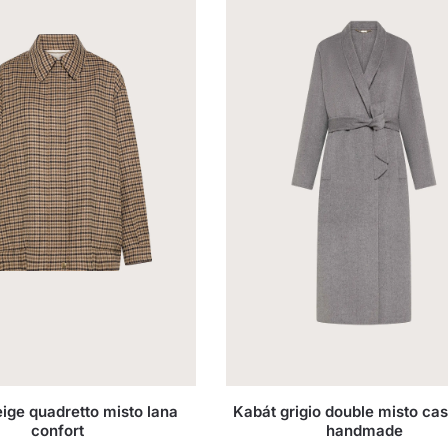
ige quadretto misto lana
Kabát grigio double misto c
confort
handmade