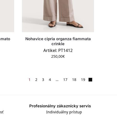
camato
Nohavice cipria organza fiammata
crinkle
Artikel: PT1412
250,00
€
1
2
3
4
…
17
18
19
Profesionálny zákaznícky servis
sť
Individuálny prístup