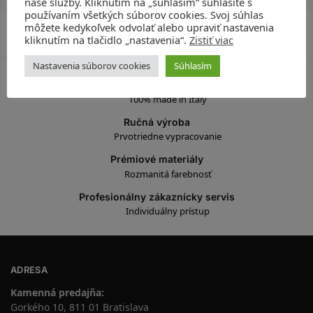
naše služby. Kliknutím na „súhlasím“ súhlasíte s
používaním všetkých súborov cookies. Svoj súhlas
Katalógové číslo:
CA1480
môžete kedykoľvek odvolať alebo upraviť nastavenia
Kategórie:
Ponuka produktov
,
Oblečenie
,
Blúzky a topy
kliknutím na tlačidlo „nastavenia“.
Zistiť viac
Značka:
Krémová
Nastavenia súborov cookies
Súhlasím
Vyrobené v Taliansku
100% made in Italy
Ručná výroba
Prvotriedne vypracovanie
Prémiové materiály
Rozmanitá farebnosť
Profesionálny zákaznícky servis
Individuálny prístup
ADRESA
Kamenná predajňa:
Gorkého 10, 811 01 Bratislava