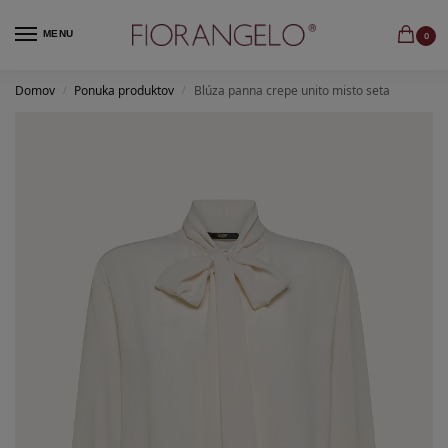
MENU
0
Domov
Ponuka produktov
Blúza panna crepe unito misto seta
/
/