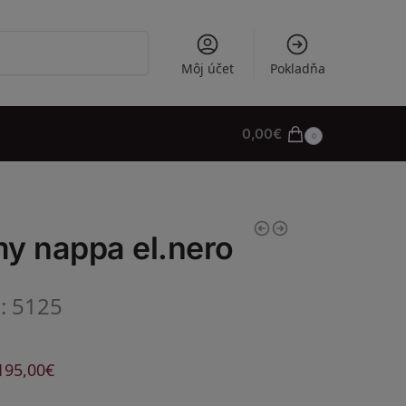
Vyhľadávanie
Môj účet
Pokladňa
0,00
€
0
y nappa el.nero
l: 5125
195,00
€