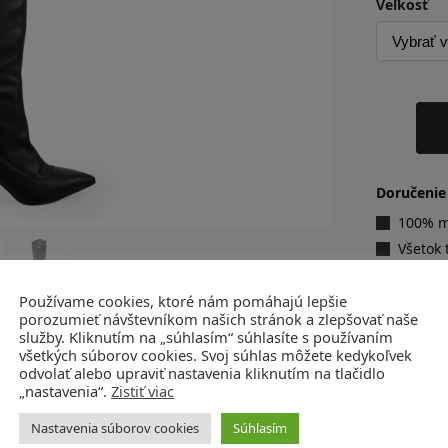
Veľkosť
Doručenie
100% ma
Všetok 
Vybave
Používame cookies, ktoré nám pomáhajú lepšie
porozumieť návštevníkom našich stránok a zlepšovať naše
služby. Kliknutím na „súhlasím“ súhlasíte s používaním
všetkých súborov cookies. Svoj súhlas môžete kedykoľvek
odvolať alebo upraviť nastavenia kliknutím na tlačidlo
„nastavenia“.
Zistiť viac
Nastavenia súborov cookies
Súhlasím
Topánky
,
Ponuka produktov
,
Zľavnené produkty
,
Čižmy a č