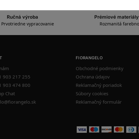
Ručná výroba
Prémiové materiály
Prvotriedne vypracovanie
Rozmanitá farebno
T
FIORANGELO
 nám
Obchodné podmienky
1 903 217 255
Ochrana údajov
1 903 474 800
Reklamačný poriadok
p Chat
Súbory cookies
lo@fiorangelo.sk
Reklamačný formulár