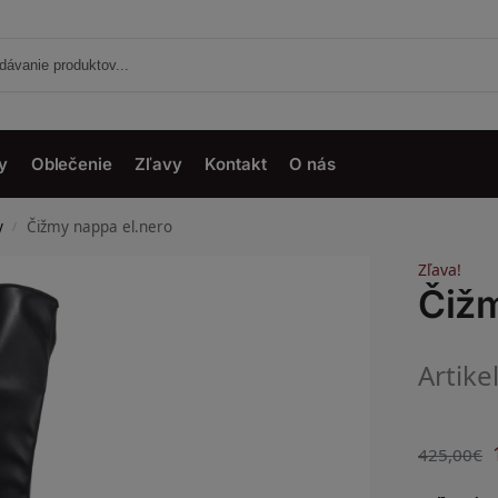
y
Oblečenie
Zľavy
Kontakt
O nás
y
Čižmy nappa el.nero
/
Zľava!
Čižm
Artike
425,00
€