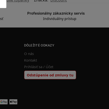
Profesionálny zákaznícky servis
sť
Individuálny prístup
DÔLEŽITÉ ODKAZY
O nás
Kontakt
Prihlásiť sa / Účet
Odstúpenie od zmluvy tu