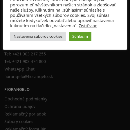
porozumieť návštevníkom našich stránok a zlepšovať
OTVÁRACIE HODINY:
naše služby. Kliknutím na „súhlasím“ súhlasíte s
PO-PIA 10:00-19:00
používaním všetkých súborov cookies. Svoj súhlas
SO 10:00-16:00
môžete kedykoľvek odvolať alebo upraviť nastavenia
NE ZATVORENÉ
kliknutím na tlačidlo „nastavenia“.
Zistiť viac
Nastavenia súborov cookies
Súhlasím
KONTAKT
Napíšte nám
Tel:
+421 903 217 255
Tel:
+421 903 474 800
WhatsApp Chat
fiorangelo@fiorangelo.sk
FIORANGELO
Obchodné podmienky
Ochrana údajov
Reklamačný poriadok
Súbory cookies
Reklamačný formulár