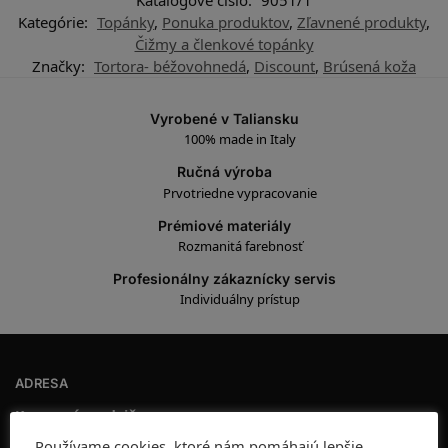
Kategórie:
Topánky
,
Ponuka produktov
,
Zľavnené produkty
,
Čižmy a členkové topánky
Značky:
Tortora- béžovohnedá
,
Discount
,
Brúsená koža
Vyrobené v Taliansku
100% made in Italy
Ručná výroba
Prvotriedne vypracovanie
Prémiové materiály
Rozmanitá farebnosť
Profesionálny zákaznícky servis
Individuálny prístup
ADRESA
Kamenná predajňa:
Gorkého 10, 811 01 Bratislava
Používame cookies, ktoré nám pomáhajú lepšie