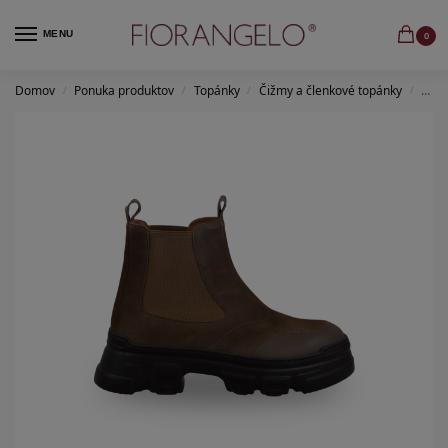
MENU
0
Domov
Ponuka produktov
Topánky
Čižmy a členkové topánky
Člen
/
/
/
/