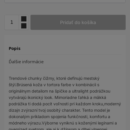
Pridať do košíka
Popis
Ďalšie informácie
Trendové chunky čižmy, ktoré definujú mestský
štýl.Brúsená koža v tortora farbe v kombinácii s
originálnym detailom na špičke a ultralight podrážkou
vytvárajú ikonický look. Mimoriadne ľahká a mäkká
podrážka ti dodá pocit voľnosti pri každom kroku,moderný
dizajn zvýrazní tvoj osobitý charakter. Tento model je
dokonalým príkladom spojenia funkčnosti, komfortu a
módneho výrazu.Výborne vyniknú s koženými legínami a
oversized svetrom, ale aj k džínsom a dlhej vlnennej