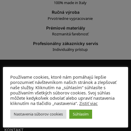
100% made in Italy
Ručná výroba
Prvotriedne vypracovanie
Prémiové materiály
Rozmanitá farebnosť
Profesionálny zákaznícky servis
Individuálny prístup
ADRESA
Používame cookies, ktoré nám pomáhajú lepšie
porozumieť návštevníkom našich stránok a zlepšovať
Kamenná predajňa:
naše služby. Kliknutím na „súhlasím“ súhlasíte s
Gorkého 10, 811 01 Bratislava
používaním všetkých súborov cookies. Svoj súhlas
môžete kedykoľvek odvolať alebo upraviť nastavenia
OTVÁRACIE HODINY:
kliknutím na tlačidlo „nastavenia“.
Zistiť viac
PO-PIA 10:00-19:00
SO 10:00-16:00
Nastavenia súborov cookies
Súhlasím
NE ZATVORENÉ
KONTAKT