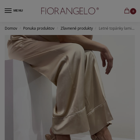
MENU
0
Domov
Ponuka produktov
Zľavnené produkty
Letné topánky laminato ottone nappa nude
/
/
/