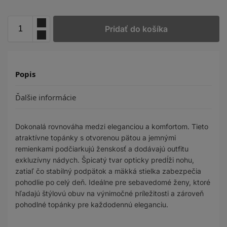
Pridať do košíka
Popis
Ďalšie informácie
Dokonalá rovnováha medzi eleganciou a komfortom. Tieto
atraktívne topánky s otvorenou pätou a jemnými
remienkami podčiarkujú ženskosť a dodávajú outfitu
exkluzívny nádych. Špicatý tvar opticky predĺži nohu,
zatiaľ čo stabilný podpätok a mäkká stielka zabezpečia
pohodlie po celý deň. Ideálne pre sebavedomé ženy, ktoré
hľadajú štýlovú obuv na výnimočné príležitosti a zároveň
pohodlné topánky pre každodennú eleganciu.