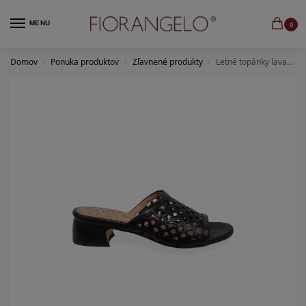
MENU
0
Domov
Ponuka produktov
Zľavnené produkty
Letné topánky lavato nero-rete intr. nappa nero
/
/
/