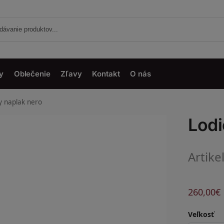
y
Oblečenie
Zľavy
Kontakt
O nás
y naplak nero
Lodi
Artike
260,00
€
Veľkosť