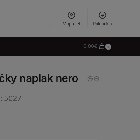
Vyhľadávanie
Môj účet
Pokladňa
0,00
€
0
čky naplak nero
l: 5027