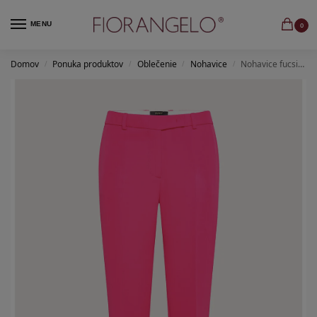
MENU
0
Domov
Ponuka produktov
Oblečenie
Nohavice
Nohavice fucsia unito tecnico bielastico
/
/
/
/