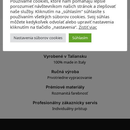
Používame cookies, ktoré nám pomáhajú lepšie
Máte otázky? Zavolajte nám
porozumieť návštevníkom našich stránok a zlepšovať
naše služby. Kliknutím na „súhlasím“ súhlasíte s
používaním všetkých súborov cookies. Svoj súhlas
môžete kedykoľvek odvolať alebo upraviť nastavenia
Katalógové číslo:
PT1255
kliknutím na tlačidlo „nastavenia“.
Zistiť viac
Kategórie:
Ponuka produktov
,
Oblečenie
,
Zľavnené produkty
,
Nohavice
Nastavenia súborov cookies
Súhlasím
Značky:
Čierna
,
Discount
Vyrobené v Taliansku
100% made in Italy
Ručná výroba
Prvotriedne vypracovanie
Prémiové materiály
Rozmanitá farebnosť
Profesionálny zákaznícky servis
Individuálny prístup