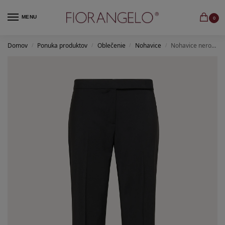
MENU
0
Domov
Ponuka produktov
Oblečenie
Nohavice
Nohavice nero fresco lana bistretch super 100
/
/
/
/