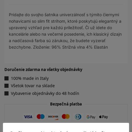
Pridajte do svojho šatníka univerzálnosť s týmito čiernymi
nohavicami so slim fit strihom, ktoré poskytujú elegantný a
upravený vzhľad pre každú príležitosť. Či už idete do
kancelárie alebo na večerné posedenie, ich klasický dizajn
a nadčasová farba sú zárukou, že budete vyzerať
bezchybne. Zloženie: 96% Strižná vlna 4% Elastán
Doručenie zdarma na všetky objednávky
100% made in Italy
Všetok tovar na sklade
Vybavenie objednávky do 48 hodín
Bezpečná platba