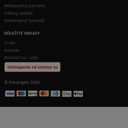
Reklamačný poriadok
Súbory cookies
Reklamačný formulár
DÔLEŽITÉ ODKAZY
O nás
Kontakt
Prihlásiť sa / Účet
Odstúpenie od zmluvy tu
© Fiorangelo 2026