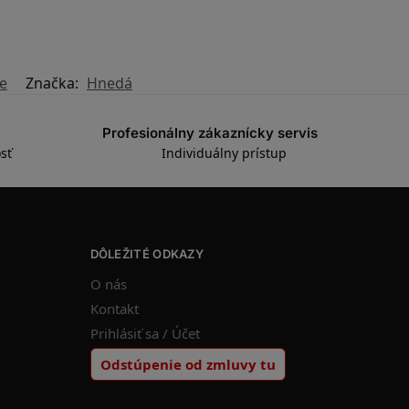
e
Značka:
Hnedá
Profesionálny zákaznícky servis
sť
Individuálny prístup
DÔLEŽITÉ ODKAZY
O nás
Kontakt
Prihlásiť sa / Účet
Odstúpenie od zmluvy tu