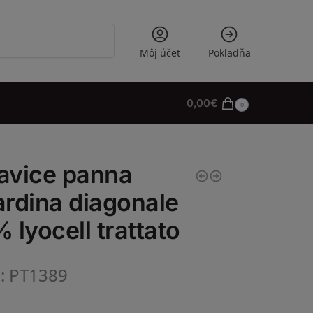
Vyhľadávanie
Môj účet
Pokladňa
0,00
€
0
avice panna
rdina diagonale
 lyocell trattato
l: PT1389