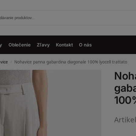
y
Oblečenie
Zľavy
Kontakt
O nás
vice
Nohavice panna gabardina diagonale 100% lyocell trattato
/
Noh
gaba
100%
Artike