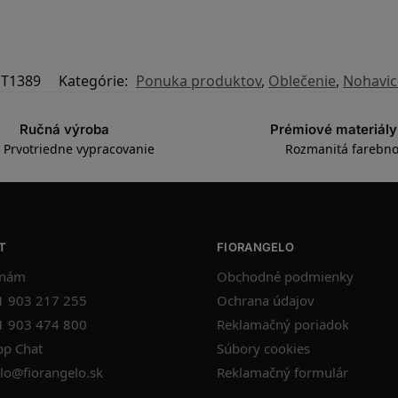
PT1389
Kategórie:
Ponuka produktov
,
Oblečenie
,
Nohavic
Ručná výroba
Prémiové materiály
Prvotriedne vypracovanie
Rozmanitá farebno
T
FIORANGELO
 nám
Obchodné podmienky
1 903 217 255
Ochrana údajov
1 903 474 800
Reklamačný poriadok
p Chat
Súbory cookies
lo@fiorangelo.sk
Reklamačný formulár