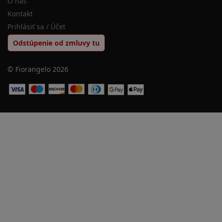
O nás
Kontakt
Prihlásiť sa / Účet
Odstúpenie od zmluvy tu
© Fiorangelo 2026