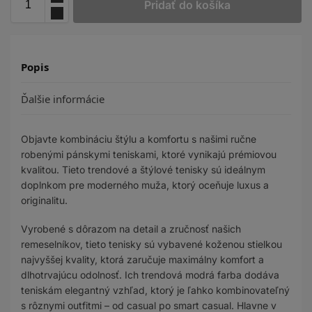
Pridať do košíka
Popis
Ďalšie informácie
Objavte kombináciu štýlu a komfortu s našimi ručne
robenými pánskymi teniskami, ktoré vynikajú prémiovou
kvalitou. Tieto trendové a štýlové tenisky sú ideálnym
doplnkom pre moderného muža, ktorý oceňuje luxus a
originalitu.
Vyrobené s dôrazom na detail a zručnosť našich
remeselníkov, tieto tenisky sú vybavené koženou stielkou
najvyššej kvality, ktorá zaručuje maximálny komfort a
dlhotrvajúcu odolnosť. Ich trendová modrá farba dodáva
teniskám elegantný vzhľad, ktorý je ľahko kombinovateľný
s rôznymi outfitmi – od casual po smart casual. Hlavne v