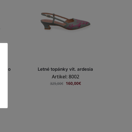
tello
Letné topánky vit. ardesia
Artikel: 8002
160,00
€
325,00
€