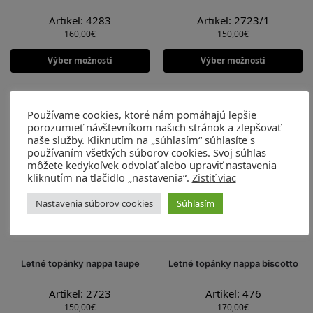
Artikel: 4283
Artikel: 2723/1
160,00
€
150,00
€
Výber možností
Výber možností
Používame cookies, ktoré nám pomáhajú lepšie
porozumieť návštevníkom našich stránok a zlepšovať
naše služby. Kliknutím na „súhlasím“ súhlasíte s
používaním všetkých súborov cookies. Svoj súhlas
môžete kedykoľvek odvolať alebo upraviť nastavenia
kliknutím na tlačidlo „nastavenia“.
Zistiť viac
Nastavenia súborov cookies
Súhlasím
Letné topánky nappa taupe
Letné topánky nappa biscotto
Artikel: 2723
Artikel: 476
150,00
€
170,00
€