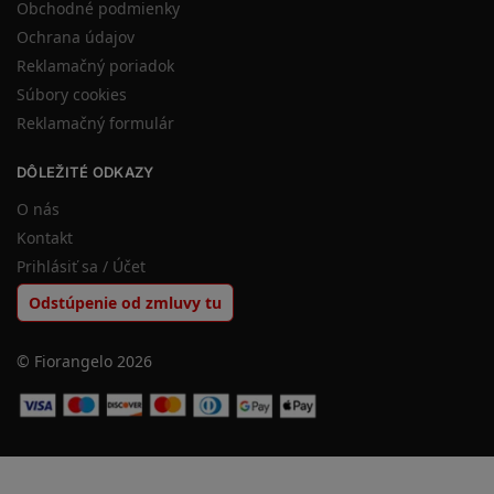
Obchodné podmienky
Ochrana údajov
Reklamačný poriadok
Súbory cookies
Reklamačný formulár
DÔLEŽITÉ ODKAZY
O nás
Kontakt
Prihlásiť sa / Účet
Odstúpenie od zmluvy tu
© Fiorangelo 2026