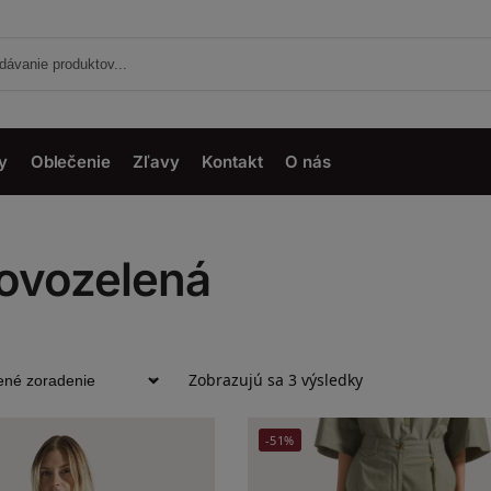
y
Oblečenie
Zľavy
Kontakt
O nás
vovozelená
Zobrazujú sa 3 výsledky
-51%