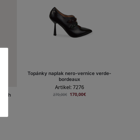
Topánky naplak nero-vernice verde-
bordeaux
Artikel: 7276
170,00
€
270,00
€
retch