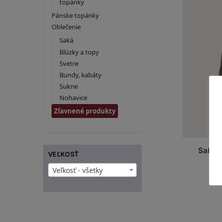
topánky
Pánske topánky
Oblečenie
Saká
Blúzky a topy
Svetre
Bundy, kabáty
Sukne
Nohavice
Zľavnené produkty
Sako f
VEĽKOSŤ
Veľkosť - všetky
A