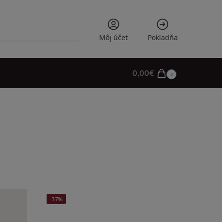
Vyhľadávanie
Môj účet
Pokladňa
0,00
€
0
-37%