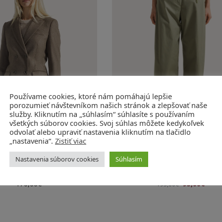
Používame cookies, ktoré nám pomáhajú lepšie
porozumieť návštevníkom našich stránok a zlepšovať naše
služby. Kliknutím na „súhlasím“ súhlasíte s používaním
všetkých súborov cookies. Svoj súhlas môžete kedykoľvek
odvolať alebo upraviť nastavenia kliknutím na tlačidlo
„nastavenia“.
Zistiť viac
ango flanella in maglia
Nohavice salvia popeline st
Nastavenia súborov cookies
Súhlasím
schiacciata
unito
rtikel: GI0736/27
Artikel: PT1399
170,00
€
95,00
€
195,00
€