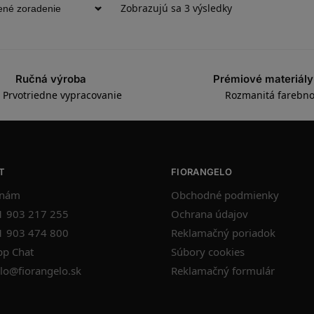
Zobrazujú sa 3 výsledky
Ručná výroba
Prémiové materiály
Prvotriedne vypracovanie
Rozmanitá farebno
T
FIORANGELO
 nám
Obchodné podmienky
1 903 217 255
Ochrana údajov
1 903 474 800
Reklamačný poriadok
p Chat
Súbory cookies
lo@fiorangelo.sk
Reklamačný formulár