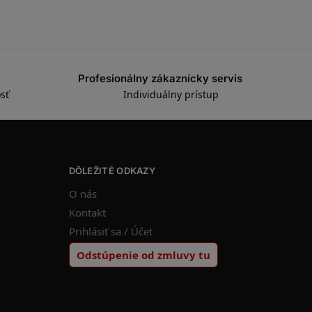
Profesionálny zákaznícky servis
sť
Individuálny prístup
DÔLEŽITÉ ODKAZY
O nás
Kontakt
Prihlásiť sa / Účet
Odstúpenie od zmluvy tu