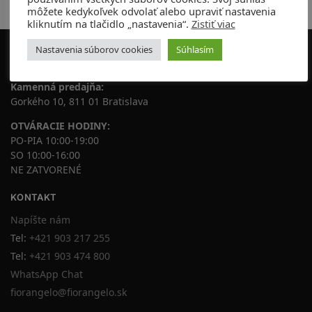
Individuálny prístup
môžete kedykoľvek odvolať alebo upraviť nastavenia
kliknutím na tlačidlo „nastavenia“.
Zistiť viac
Nastavenia súborov cookies
Súhlasím
ADRESA
Kamenná predajňa:
Gorkého 10, 811 01 Bratislava
OTVÁRACIE HODINY:
PO-PIA 10:00-19:00
SO 10:00-16:00
NE ZATVORENÉ
KONTAKT
Napíšte nám
Tel:
+421 903 217 255
Tel:
+421 903 474 800
WhatsApp Chat
fiorangelo@fiorangelo.sk