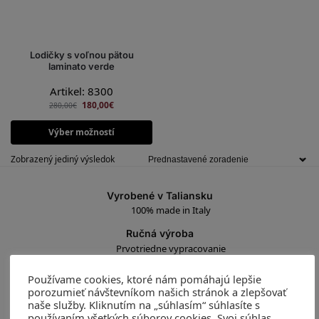
Lodičky s voľnou pätou
laminato verde
Artikel: 8300
180,00
€
280,00
€
Výber možností
Zobrazený jediný výsledok
Vyrobené v Taliansku
100% made in Italy
Ručná výroba
Prvotriedne vypracovanie
Prémiové materiály
Používame cookies, ktoré nám pomáhajú lepšie
Rozmanitá farebnosť
porozumieť návštevníkom našich stránok a zlepšovať
naše služby. Kliknutím na „súhlasím“ súhlasíte s
Profesionálny zákaznícky servis
používaním všetkých súborov cookies. Svoj súhlas