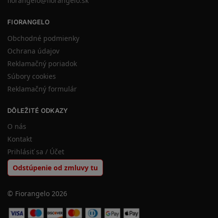
fiorangelo@fiorangelo.sk
FIORANGELO
Obchodné podmienky
Ochrana údajov
Reklamačný poriadok
Súbory cookies
Reklamačný formulár
DÔLEŽITÉ ODKAZY
O nás
Kontakt
Prihlásiť sa / Účet
Odstúpenie od zmluvy tu
© Fiorangelo 2026