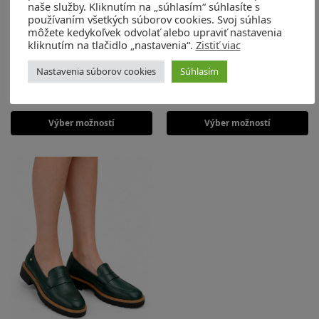
naše služby. Kliknutím na „súhlasím“ súhlasíte s
používaním všetkých súborov cookies. Svoj súhlas
môžete kedykoľvek odvolať alebo upraviť nastavenia
kliknutím na tlačidlo „nastavenia“.
Zistiť viac
VEGAN topánky nappa
Lodičky naplak verde 3130/1
s.smeraldo
Nastavenia súborov cookies
Súhlasím
Artikel: 5102
Artikel: 3130/1
95,00
€
95,00
€
240,00
€
250,00
€
Výber možností
Výber možností