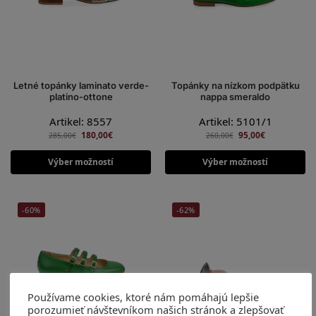
Letné topánky laminato verde-
Topánky na nízkom podpätku
platino-ottone
nappa smeraldo
Artikel: 8557
Artikel: 5101/1
180,00
€
95,00
€
285,00
€
260,00
€
Výber možností
Výber možností
-60%
-62%
Používame cookies, ktoré nám pomáhajú lepšie
porozumieť návštevníkom našich stránok a zlepšovať