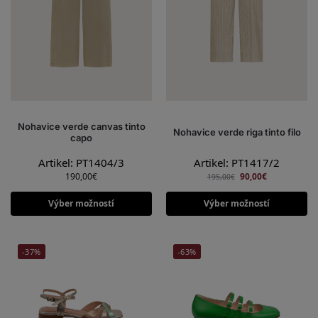
Nohavice verde canvas tinto
Nohavice verde riga tinto filo
capo
Artikel: PT1404/3
Artikel: PT1417/2
190,00
€
90,00
€
195,00
€
Výber možností
Výber možností
-37%
-63%