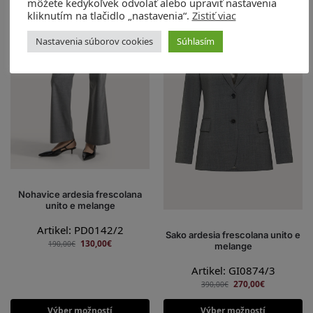
môžete kedykoľvek odvolať alebo upraviť nastavenia
-32%
-31%
kliknutím na tlačidlo „nastavenia“.
Zistiť viac
Nastavenia súborov cookies
Súhlasím
Nohavice ardesia frescolana
unito e melange
Artikel: PD0142/2
Sako ardesia frescolana unito e
130,00
€
190,00
€
melange
Artikel: GI0874/3
270,00
€
390,00
€
Výber možností
Výber možností