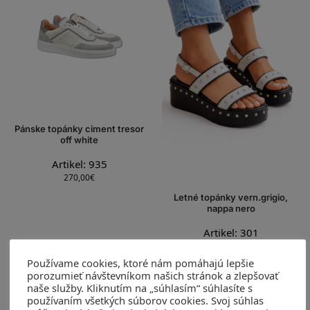
Pánske topánky ciment tresor
off white
Artikel: 935
270,00
€
Letné topánky vern.grigio,
nappa nero
Artikel: 301
190,00
€
280,00
€
Používame cookies, ktoré nám pomáhajú lepšie
Výber možností
Výber možností
porozumieť návštevníkom našich stránok a zlepšovať
naše služby. Kliknutím na „súhlasím“ súhlasíte s
používaním všetkých súborov cookies. Svoj súhlas