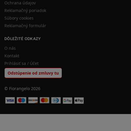
Ochrana údajov
Reklamačný poriadok
Súbory cookies
Reklamačný formulár
DÔLEŽITÉ ODKAZY
O nás
Kontakt
Prihlásiť sa / Účet
Odstúpenie od zmluvy tu
© Fiorangelo 2026