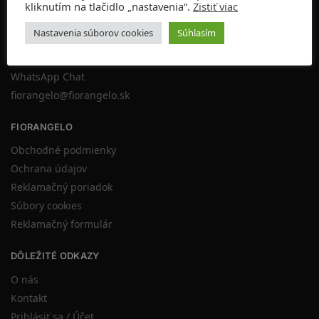
kliknutím na tlačidlo „nastavenia“.
Zistiť viac
KONTAKT
Nastavenia súborov cookies
Súhlasím
Napíšte nám
Tel:
+421 903 217 255
Tel:
+421 903 474 800
WhatsApp Chat
fiorangelo@fiorangelo.sk
FIORANGELO
Obchodné podmienky
Ochrana údajov
Reklamačný poriadok
Súbory cookies
Reklamačný formulár
DÔLEŽITÉ ODKAZY
O nás
Kontakt