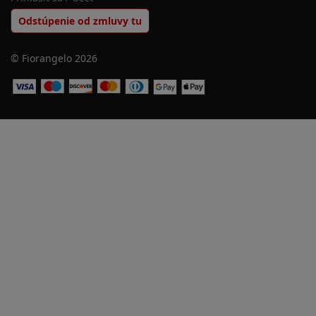
Prihlásiť sa / Účet
Odstúpenie od zmluvy tu
© Fiorangelo 2026