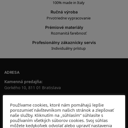
Vyrobené v Taliansku
100% made in Italy
Ručná výroba
Prvotriedne vypracovanie
Prémiové materiály
Rozmanitá farebnosť
Profesionálny zákaznícky servis
Individuálny prístup
ADRESA
Kamenná predajňa:
Gorkého 10, 811 01 Bratislava
OTVÁRACIE HODINY:
Používame cookies, ktoré nám pomáhajú lepšie
PO-PIA 10:00-19:00
porozumieť návštevníkom našich stránok a zlepšovať
naše služby. Kliknutím na „súhlasím“ súhlasíte s
SO 10:00-16:00
používaním všetkých súborov cookies. Svoj súhlas
NE ZATVORENÉ
môžete kedykoľvek odvolať alebo upraviť nastavenia