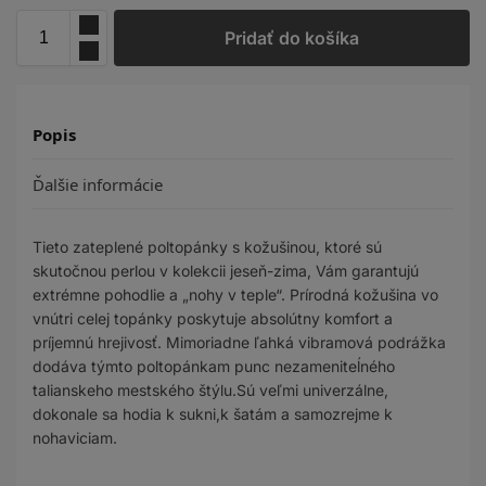
Pridať do košíka
Popis
Ďalšie informácie
Tieto zateplené poltopánky s kožušinou, ktoré sú
skutočnou perlou v kolekcii jeseň-zima, Vám garantujú
extrémne pohodlie a „nohy v teple“. Prírodná kožušina vo
vnútri celej topánky poskytuje absolútny komfort a
príjemnú hrejivosť. Mimoriadne ľahká vibramová podrážka
dodáva týmto poltopánkam punc nezameniteĺného
talianskeho mestského štýlu.Sú veľmi univerzálne,
dokonale sa hodia k sukni,k šatám a samozrejme k
nohaviciam.