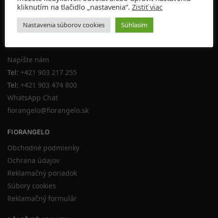
PO-PIA 10:00-19:00
kliknutím na tlačidlo „nastavenia“.
Zistiť viac
SO 10:00-16:00
NE ZATVORENÉ
Nastavenia súborov cookies
Súhlasím
KONTAKT
Napíšte nám
Tel:
+421 903 217 255
Tel:
+421 903 474 800
WhatsApp Chat
fiorangelo@fiorangelo.sk
FIORANGELO
Obchodné podmienky
Ochrana údajov
Reklamačný poriadok
Súbory cookies
Reklamačný formulár