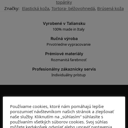
topánky
Značky:
Elastická koža
,
Tortora- béžovohnedá
,
Brúsená koža
Vyrobené v Taliansku
100% made in Italy
Ručná výroba
Prvotriedne vypracovanie
Prémiové materiály
Rozmanitá farebnosť
Profesionálny zákaznícky servis
Individuálny prístup
ADRESA
Používame cookies, ktoré nám pomáhajú lepšie
Kamenná predajňa:
porozumieť návštevníkom našich stránok a zlepšovať
Gorkého 10, 811 01 Bratislava
naše služby. Kliknutím na „súhlasím“ súhlasíte s
používaním všetkých súborov cookies. Svoj súhlas
OTVÁRACIE HODINY:
môžete kedykoľvek odvolať alebo upraviť nastavenia