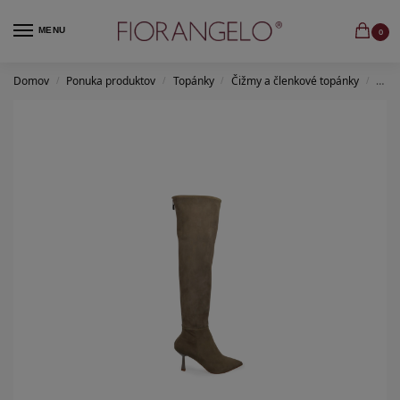
MENU
0
Domov
Ponuka produktov
Topánky
Čižmy a členkové topánky
camo
/
/
/
/