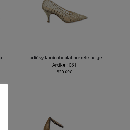
o
Lodičky laminato platino-rete beige
Artikel: 061
320,00
€