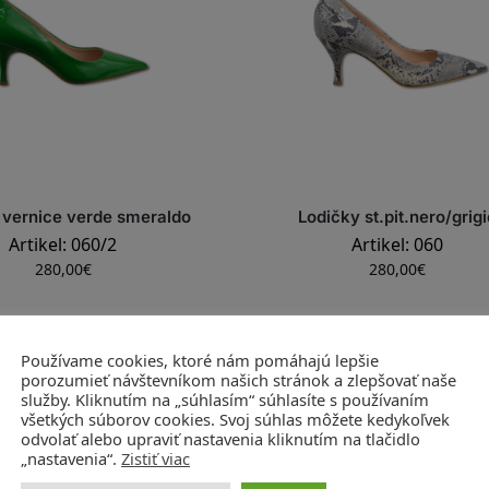
 vernice verde smeraldo
Lodičky st.pit.nero/grigi
Artikel: 060/2
Artikel: 060
280,00
€
280,00
€
Používame cookies, ktoré nám pomáhajú lepšie
porozumieť návštevníkom našich stránok a zlepšovať naše
služby. Kliknutím na „súhlasím“ súhlasíte s používaním
všetkých súborov cookies. Svoj súhlas môžete kedykoľvek
odvolať alebo upraviť nastavenia kliknutím na tlačidlo
„nastavenia“.
Zistiť viac