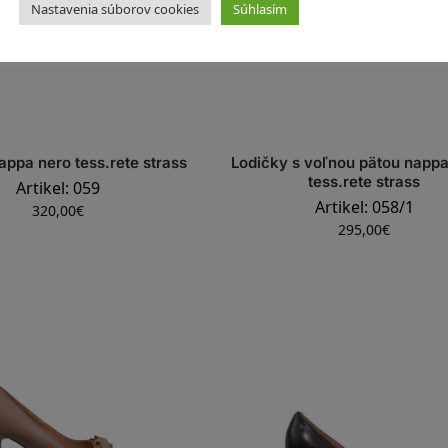
Nastavenia súborov cookies
Súhlasím
appa nero tess.rete strass
Lodičky s voľnou pätou nappa
tess.rete strass
Artikel: 059
Artikel: 058/1
320,00
€
295,00
€