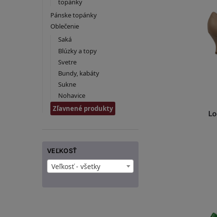
topánky
Pánske topánky
Oblečenie
Saká
Blúzky a topy
Svetre
Bundy, kabáty
Sukne
Nohavice
Zľavnené produkty
Lo
VEĽKOSŤ
Veľkosť - všetky