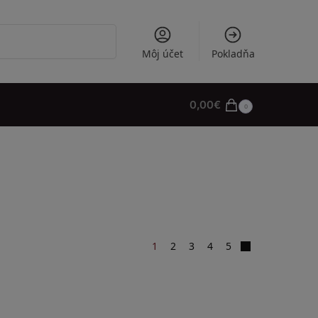
Vyhľadávanie
Môj účet
Pokladňa
0,00
€
0
1
2
3
4
5