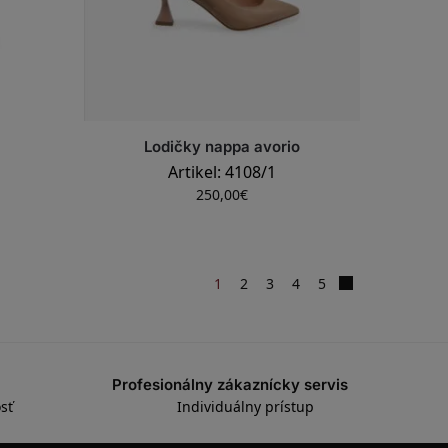
Lodičky nappa avorio
Artikel: 4108/1
250,00
€
1
2
3
4
5
Profesionálny zákaznícky servis
sť
Individuálny prístup