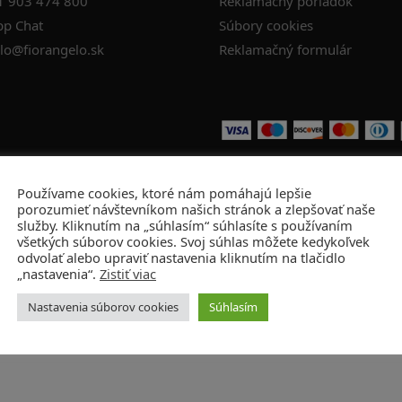
1 903 474 800
Reklamačný poriadok
p Chat
Súbory cookies
lo@fiorangelo.sk
Reklamačný formulár
Používame cookies, ktoré nám pomáhajú lepšie
porozumieť návštevníkom našich stránok a zlepšovať naše
služby. Kliknutím na „súhlasím“ súhlasíte s používaním
všetkých súborov cookies. Svoj súhlas môžete kedykoľvek
odvolať alebo upraviť nastavenia kliknutím na tlačidlo
„nastavenia“.
Zistiť viac
Nastavenia súborov cookies
Súhlasím