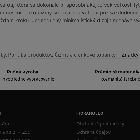
 sárou, ktorá sa dokonale prispôsobí akejkoľvek veľkosti 
m nosení. Tieto čižmy sú ideálnou voľbou pre každodenné po
každom kroku. Jednoduchý minimalistický dizajn necháva v
ky
,
Ponuka produktov
,
Čižmy a členkové topánky
Značky
Ručná výroba
Prémiové materiály
Prvotriedne vypracovanie
Rozmanitá farebno
T
FIORANGELO
 nám
Obchodné podmienky
1 903 217 255
Ochrana údajov