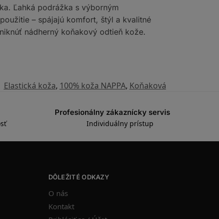
lýtka. Ľahká podrážka s výborným
užitie – spájajú komfort, štýl a kvalitné
yniknúť nádherný koňakový odtieň kože.
:
Elastická koža
,
100% koža NAPPA
,
Koňaková
Profesionálny zákaznícky servis
sť
Individuálny prístup
DÔLEŽITÉ ODKAZY
O nás
Kontakt