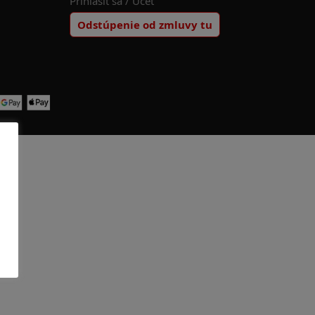
Prihlásiť sa / Účet
Odstúpenie od zmluvy tu