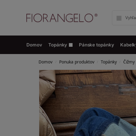
Domov
Topánky
Pánske topánky
Kabelk
Domov
Ponuka produktov
Topánky
Čižmy 
/
/
/