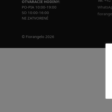
Tel:
+42
OTVÁRACIE HODINY:
PO-PIA 10:00-19:00
WhatsAp
SO 10:00-16:00
fiorange
NE ZATVORENÉ
© Fiorangelo 2026