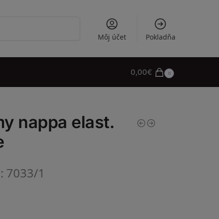
Vyhľadávanie
Môj účet
Pokladňa
0,00
€
0
y nappa elast.
e
l: 7033/1