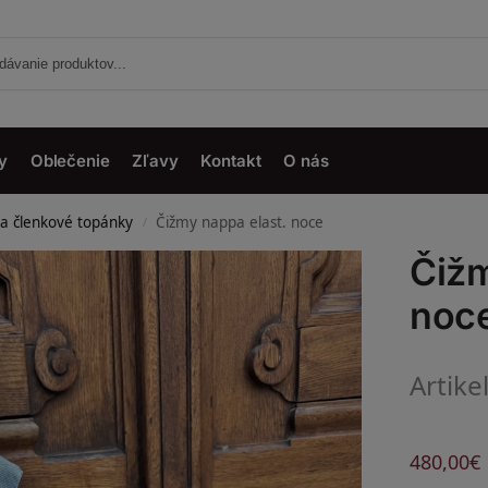
y
Oblečenie
Zľavy
Kontakt
O nás
a členkové topánky
Čižmy nappa elast. noce
/
Čižm
noc
Artike
480,00
€