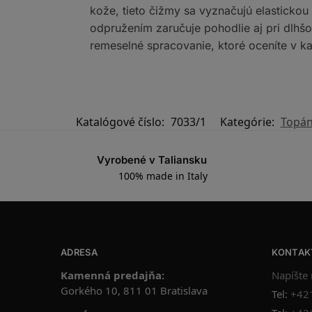
kože, tieto čižmy sa vyznačujú elastickou
odpružením zaručuje pohodlie aj pri dlhšo
remeselné spracovanie, ktoré oceníte v 
Katalógové číslo:
7033/1
Kategórie:
Topán
Vyrobené v Taliansku
100% made in Italy
ADRESA
KONTAK
Kamenná predajňa:
Napíšte
Gorkého 10, 811 01 Bratislava
Tel:
+42