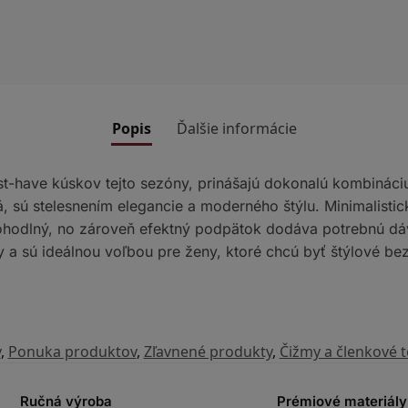
Popis
Ďalšie informácie
st-have kúskov tejto sezóny, prinášajú dokonalú kombináci
, sú stelesnením elegancie a moderného štýlu. Minimalisti
 pohodlný, no zároveň efektný podpätok dodáva potrebnú dáv
ky a sú ideálnou voľbou pre ženy, ktoré chcú byť štýlové 
y
,
Ponuka produktov
,
Zľavnené produkty
,
Čižmy a členkové 