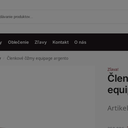
y
Oblečenie
Zľavy
Kontakt
O nás
y
Členkové čižmy equipage argento
/
Zľava!
Čle
equi
Artike