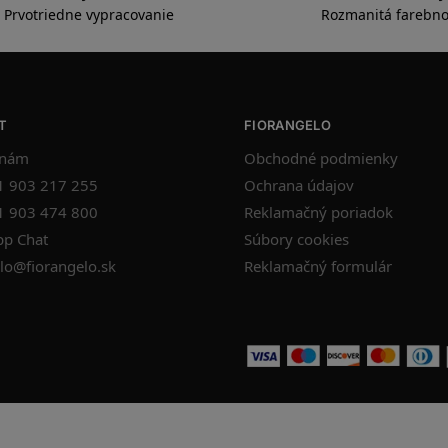
Ručná výroba
Prémiové materiály
Prvotriedne vypracovanie
Rozmanitá farebno
T
FIORANGELO
 nám
Obchodné podmienky
1 903 217 255
Ochrana údajov
1 903 474 800
Reklamačný poriadok
p Chat
Súbory cookies
lo@fiorangelo.sk
Reklamačný formulár