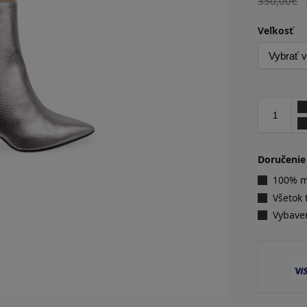
350,00
€
Veľkosť
Doručenie
100% ma
Všetok 
Vybave