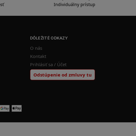
Profesionálny zákaznícky servis
sť
Individuálny prístup
DÔLEŽITÉ ODKAZY
O nás
Kontakt
Prihlásiť sa / Účet
Odstúpenie od zmluvy tu