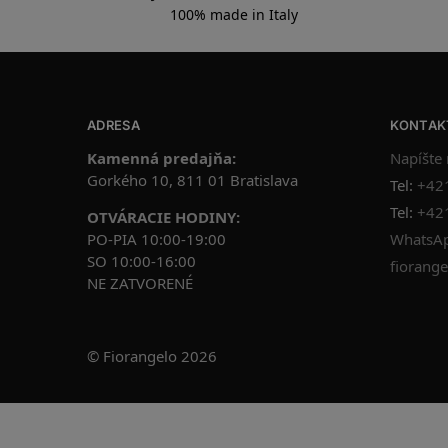
Vyrobené v Taliansku
100% made in Italy
ADRESA
KONTAK
Kamenná predajňa:
Napíšte
Gorkého 10, 811 01 Bratislava
Tel:
+42
Tel:
+42
OTVÁRACIE HODINY:
PO-PIA 10:00-19:00
WhatsAp
SO 10:00-16:00
fiorange
NE ZATVORENÉ
© Fiorangelo 2026