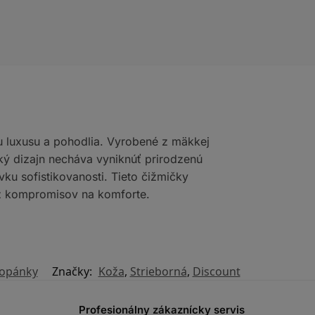
u luxusu a pohodlia. Vyrobené z mäkkej
cký dizajn necháva vyniknúť prirodzenú
ku sofistikovanosti. Tieto čižmičky
bez kompromisov na komforte.
topánky
Značky:
Koža
,
Strieborná
,
Discount