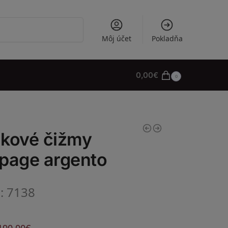
Vyhľadávanie
Môj účet
Pokladňa
0,00
€
0
nkové čižmy
page argento
l: 7138