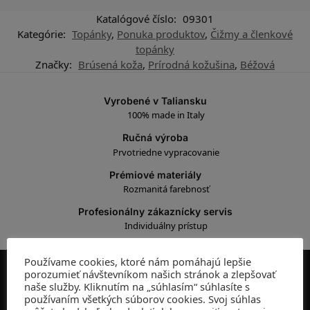
Katalógové číslo:
09301
Kategórie:
Topánky
,
Ponuka produktov
,
Čižmy a členkové
topánky
Značky:
Brúsená koža
,
Prírodná kožušina
,
Béžová
Vyrobené v Taliansku
100% made in Italy
Ručná výroba
Prvotriedne vypracovanie
Prémiové materiály
Rozmanitá farebnosť
Profesionálny zákaznícky servis
Individuálny prístup
Používame cookies, ktoré nám pomáhajú lepšie
porozumieť návštevníkom našich stránok a zlepšovať
ADRESA
naše služby. Kliknutím na „súhlasím“ súhlasíte s
používaním všetkých súborov cookies. Svoj súhlas
Kamenná predajňa: