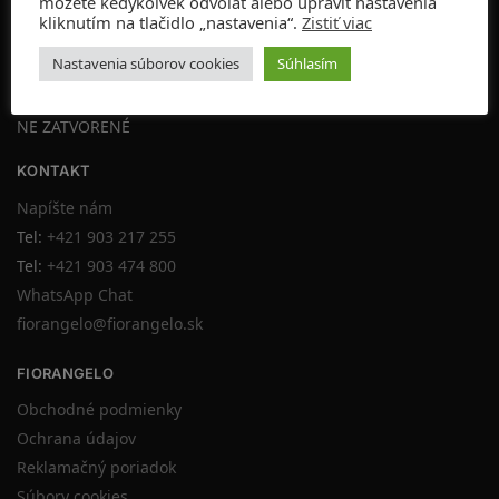
môžete kedykoľvek odvolať alebo upraviť nastavenia
Gorkého 10, 811 01 Bratislava
kliknutím na tlačidlo „nastavenia“.
Zistiť viac
OTVÁRACIE HODINY:
Nastavenia súborov cookies
Súhlasím
PO-PIA 10:00-19:00
SO 10:00-16:00
NE ZATVORENÉ
KONTAKT
Napíšte nám
Tel:
+421 903 217 255
Tel:
+421 903 474 800
WhatsApp Chat
fiorangelo@fiorangelo.sk
FIORANGELO
Obchodné podmienky
Ochrana údajov
Reklamačný poriadok
Súbory cookies