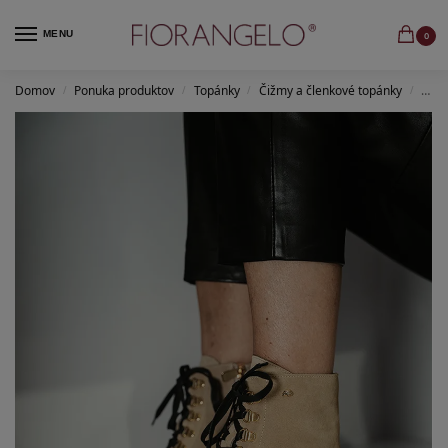
MENU
0
Domov
Ponuka produktov
Topánky
Čižmy a členkové topánky
Člen
/
/
/
/