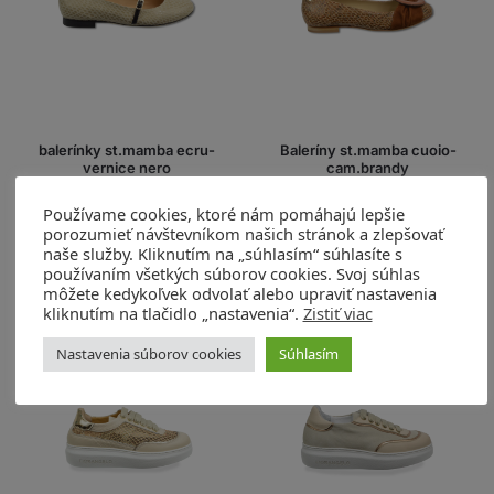
balerínky st.mamba ecru-
Baleríny st.mamba cuoio-
vernice nero
cam.brandy
Artikel: 252/1
Artikel: 253
Používame cookies, ktoré nám pomáhajú lepšie
260,00
€
285,00
€
porozumieť návštevníkom našich stránok a zlepšovať
naše služby. Kliknutím na „súhlasím“ súhlasíte s
Výber možností
Výber možností
používaním všetkých súborov cookies. Svoj súhlas
môžete kedykoľvek odvolať alebo upraviť nastavenia
kliknutím na tlačidlo „nastavenia“.
Zistiť viac
Nastavenia súborov cookies
Súhlasím