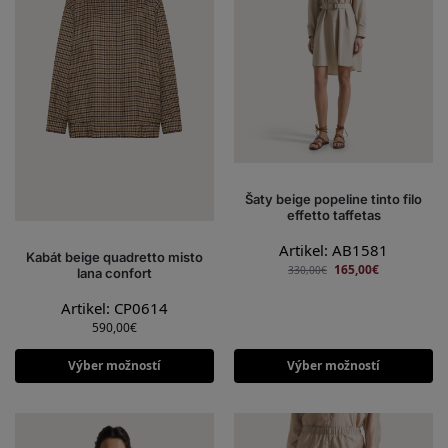
Šaty beige popeline tinto filo
effetto taffetas
Artikel: AB1581
Kabát beige quadretto misto
165,00
€
330,00
€
lana confort
Artikel: CP0614
590,00
€
Výber možností
Výber možností