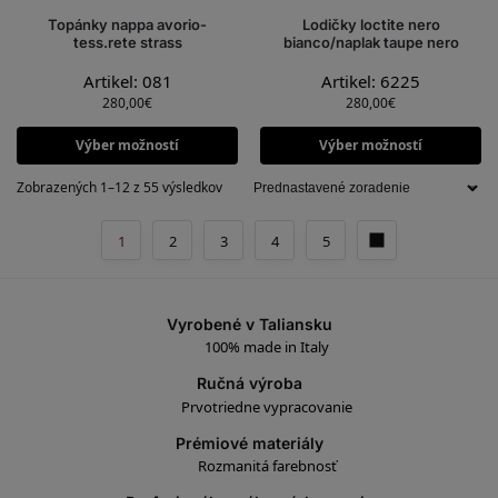
Topánky nappa avorio-
Lodičky loctite nero
tess.rete strass
bianco/naplak taupe nero
Artikel: 081
Artikel: 6225
280,00
€
280,00
€
Výber možností
Výber možností
Zobrazených 1–12 z 55 výsledkov
1
2
3
4
5
Vyrobené v Taliansku
100% made in Italy
Ručná výroba
Prvotriedne vypracovanie
Prémiové materiály
Rozmanitá farebnosť