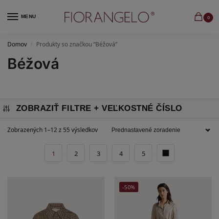
MENU
0
Domov
Produkty so značkou “Béžová”
/
Béžová
ZOBRAZIŤ FILTRE
Zobrazených 1–12 z 55 výsledkov
1
2
3
4
5
-50%