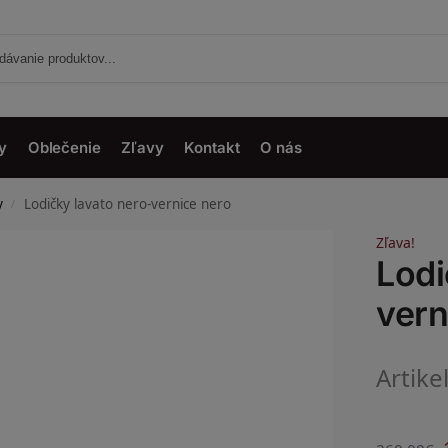
y
Oblečenie
Zľavy
Kontakt
O nás
y
Lodičky lavato nero-vernice nero
/
Zľava!
Lodi
vern
Artike