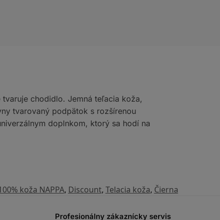
 tvaruje chodidlo. Jemná teľacia koža,
vny tvarovaný podpätok s rozšírenou
 univerzálnym doplnkom, ktorý sa hodí na
100% koža NAPPA
,
Discount
,
Telacia koža
,
Čierna
Profesionálny zákaznícky servis