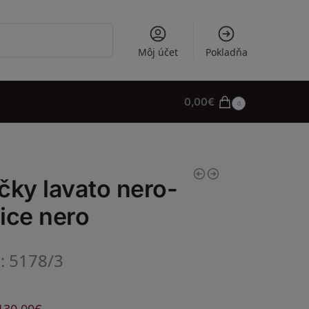
Vyhľadávanie
Môj účet
Pokladňa
0,00
€
0
čky lavato nero-
ice nero
l: 5178/3