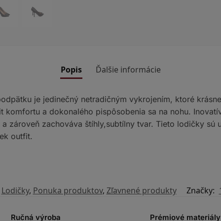
Popis
Ďalšie informácie
podpätku je jedinečný netradičným vykrojením, ktoré krásne
t komfortu a dokonalého pispôsobenia sa na nohu. Inovatí
a zároveň zachováva štíhly,subtílny tvar. Tieto lodičky sú
k outfit.
,
Lodičky
,
Ponuka produktov
,
Zľavnené produkty
Značky:
Ručná výroba
Prémiové materiály