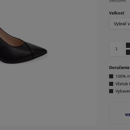
260,00
€
Veľkosť
Doručenie
100% ma
Všetok 
Vybave