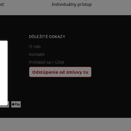
sť
Individuálny prístup
DÔLEŽITÉ ODKAZY
O nás
Kontakt
Prihlásiť sa / Účet
Odstúpenie od zmluvy tu