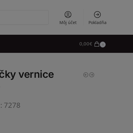
Vyhľadávanie
Môj účet
Pokladňa
0,00
€
0
čky vernice
o
l: 7278