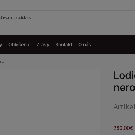
y
Oblečenie
Zľavy
Kontakt
O nás
ero
Lodi
ner
Artike
280,00
€