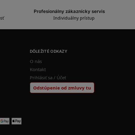
Profesionálny zákaznícky servis
sť
Individuálny prístup
DÔLEŽITÉ ODKAZY
O nás
Kontakt
Prihlásiť sa / Účet
Odstúpenie od zmluvy tu