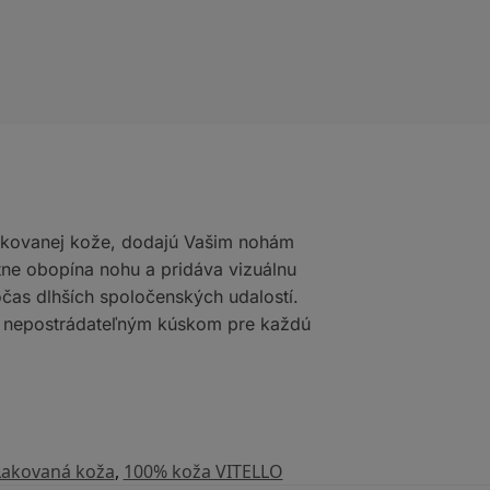
lakovanej kože, dodajú Vašim nohám
ntne obopína nohu a pridáva vizuálnu
očas dlhších spoločenských udalostí.
ú nepostrádateľným kúskom pre každú
Lakovaná koža
,
100% koža VITELLO