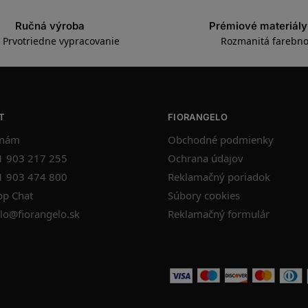
Ručná výroba
Prémiové materiály
Prvotriedne vypracovanie
Rozmanitá farebno
T
FIORANGELO
 nám
Obchodné podmienky
1 903 217 255
Ochrana údajov
1 903 474 800
Reklamačný poriadok
p Chat
Súbory cookies
lo@fiorangelo.sk
Reklamačný formulár