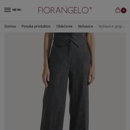
MENU
0
Domov
Ponuka produktov
Oblečenie
Nohavice
Nohavice grigio tweed fine mistolana stretch
/
/
/
/