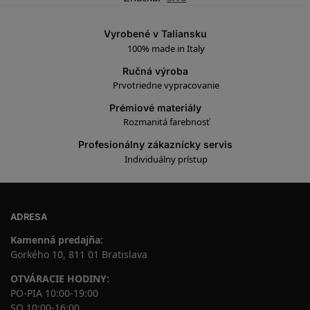
Vyrobené v Taliansku
100% made in Italy
Ručná výroba
Prvotriedne vypracovanie
Prémiové materiály
Rozmanitá farebnosť
Profesionálny zákaznícky servis
Individuálny prístup
ADRESA
Kamenná predajňa:
Gorkého 10, 811 01 Bratislava
OTVÁRACIE HODINY:
PO-PIA 10:00-19:00
SO 10:00-16:00