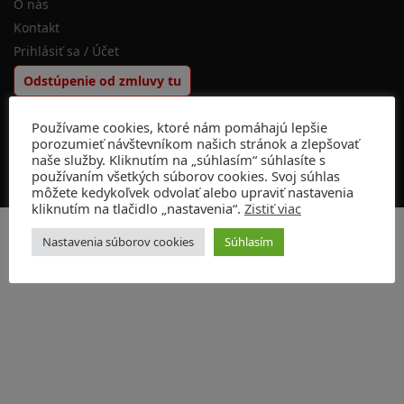
O nás
Kontakt
Prihlásiť sa / Účet
Odstúpenie od zmluvy tu
Používame cookies, ktoré nám pomáhajú lepšie
© Fiorangelo 2026
porozumieť návštevníkom našich stránok a zlepšovať
naše služby. Kliknutím na „súhlasím“ súhlasíte s
používaním všetkých súborov cookies. Svoj súhlas
môžete kedykoľvek odvolať alebo upraviť nastavenia
kliknutím na tlačidlo „nastavenia“.
Zistiť viac
Nastavenia súborov cookies
Súhlasím