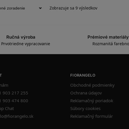
Zobrazuje sa 9 výsledkov
Ručná výroba
Prémiové materiály
Prvotriedne vypracovanie
Rozmanitá farebno
T
FIORANGELO
 nám
Obchodné podmienky
1 903 217 255
Ochrana údajov
1 903 474 800
Reklamačný poriadok
p Chat
Súbory cookies
lo@fiorangelo.sk
Reklamačný formulár