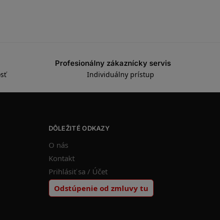
Profesionálny zákaznícky servis
sť
Individuálny prístup
DÔLEŽITÉ ODKAZY
O nás
Kontakt
Prihlásiť sa / Účet
Odstúpenie od zmluvy tu