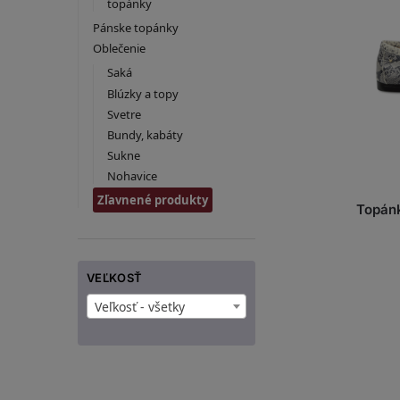
topánky
Pánske topánky
Oblečenie
Saká
Blúzky a topy
Svetre
Bundy, kabáty
Sukne
Nohavice
Zľavnené produkty
Topánk
VEĽKOSŤ
Veľkosť - všetky