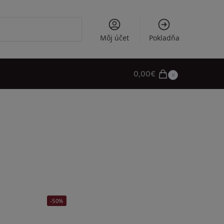
Vyhľadávanie
Môj účet
Pokladňa
0,00
€
0
-50%