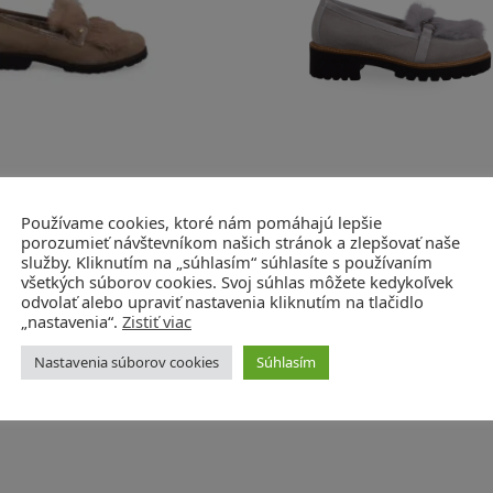
é topánky camoscio terra
Topánky na nízkom podpä
Používame cookies, ktoré nám pomáhajú lepšie
vern.lapin avana
cam.grigio vern.grigio
porozumieť návštevníkom našich stránok a zlepšovať naše
služby. Kliknutím na „súhlasím“ súhlasíte s používaním
Artikel: 74166/1
Artikel: 01152/1
všetkých súborov cookies. Svoj súhlas môžete kedykoľvek
250,00
€
265,00
€
odvolať alebo upraviť nastavenia kliknutím na tlačidlo
„nastavenia“.
Zistiť viac
Nastavenia súborov cookies
Súhlasím