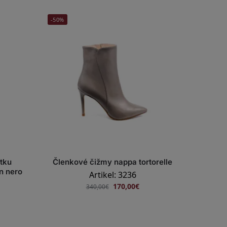
-50%
tku
Členkové čižmy nappa tortorelle
n nero
Artikel: 3236
170,00
€
340,00
€