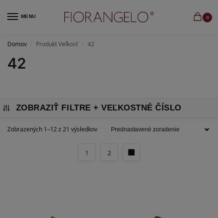
MENU
0
Domov
Produkt Veľkosť
42
/
/
42
ZOBRAZIŤ FILTRE
Zobrazených 1–12 z 21 výsledkov
1
2