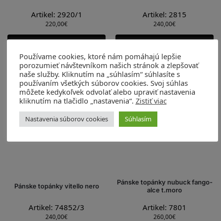
Artikel: 2920/1
Artikel: 2815
220,00
€
240,00
€
Výber možností
Výber možností
Používame cookies, ktoré nám pomáhajú lepšie
porozumieť návštevníkom našich stránok a zlepšovať
naše služby. Kliknutím na „súhlasím“ súhlasíte s
používaním všetkých súborov cookies. Svoj súhlas
môžete kedykoľvek odvolať alebo upraviť nastavenia
kliknutím na tlačidlo „nastavenia“.
Zistiť viac
Nastavenia súborov cookies
Súhlasím
Pánske topánky nubuck fango-
Pánske topánky vitello nero
alce t.moro
Artikel: 74852/3
Artikel: 7801
240,00
€
260,00
€