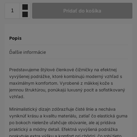
Pridať do košíka
Popis
Ďalšie informácie
Predstavujeme štýlové členkové čižmičky na efektnej
vyvýšenej podrážke, ktoré kombinujú moderný vzhľad s
maximálnym komfortom. Vyrobené z mäkkej kože s
jemnou štruktúrou, ponúkajú luxusný pocit a sofistikovaný
vzhľad.
Minimalistický dizajn zdôrazňuje čisté línie a necháva
vyniknúť krásu a kvalitu materiálu, zatiaľ čo elastická guma
po bokoch nielenže uľahčuje obúvanie, ale aj pridáva
praktický a módny detail. Efektná vyvýšená podrážka
poskytuje extra výšku a komfort pri chôdzi, čo robí tieto