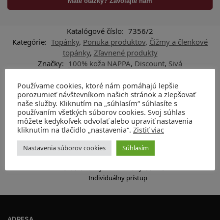
Máte otázky? Zavolajte nám
Katalógové číslo:
7356/2
Kategórie:
Topánky
,
Ponuka produktov
,
Čižmy a členkové
topánky
,
Zľavnené produkty
Značky:
100% koža NAPPA
,
Discount
,
Sivá
Používame cookies, ktoré nám pomáhajú lepšie
Vyrobené v Taliansku
porozumieť návštevníkom našich stránok a zlepšovať
100% made in Italy
naše služby. Kliknutím na „súhlasím“ súhlasíte s
používaním všetkých súborov cookies. Svoj súhlas
Ručná výroba
môžete kedykoľvek odvolať alebo upraviť nastavenia
Prvotriedne vypracovanie
kliknutím na tlačidlo „nastavenia“.
Zistiť viac
Prémiové materiály
Nastavenia súborov cookies
Súhlasím
Rozmanitá farebnosť
Profesionálny zákaznícky servis
Individuálny prístup
ADRESA