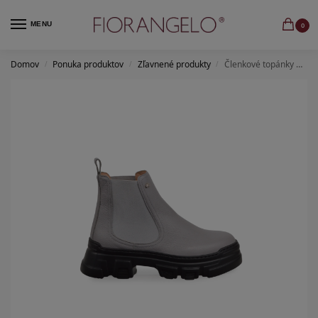
MENU
0
Domov
Ponuka produktov
Zľavnené produkty
Členkové topánky alce grigio certosino
/
/
/