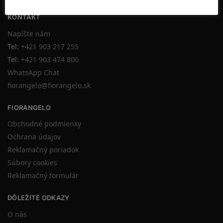
KONTAKT
Napíšte nám
Tel:
+421 903 217 255
Tel:
+421 903 474 800
WhatsApp Chat
fiorangelo@fiorangelo.sk
FIORANGELO
Obchodné podmienky
Ochrana údajov
Reklamačný poriadok
Súbory cookies
Reklamačný formulár
DÔLEŽITÉ ODKAZY
O nás