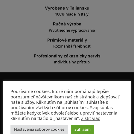
Vyrobené v Taliansku
100% made in Italy
Ručná výroba
Prvotriedne vypracovanie
Prémiové materiály
Rozmanitá farebnosť
Profesionálny zákaznícky servis
Individuálny prístup
ADRESA
Používame cookies, ktoré nám pomáhajú lepšie
porozumieť návštevníkom našich stránok a zlepšovať
Kamenná predajňa:
naše služby. Kliknutím na „súhlasím“ súhlasíte s
Gorkého 10, 811 01 Bratislava
používaním všetkých súborov cookies. Svoj súhlas
môžete kedykoľvek odvolať alebo upraviť nastavenia
OTVÁRACIE HODINY:
kliknutím na tlačidlo „nastavenia“.
Zistiť viac
PO-PIA 10:00-19:00
SO 10:00-16:00
Nastavenia súborov cookies
Súhlasím
NE ZATVORENÉ