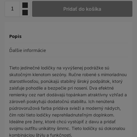
Pridať do košíka
Popis
Ďalšie informácie
Tieto jedinečné lodičky na vyvýšenej podrážke sú
skutočným klenotom sezóny. Ručne robené s mimoriadnou
starostlivosťou, ponúkajú stabilný široký podpätok, ktorý
zaisťuje pohodlie a bezpečie pri nosení. Dva efektné
remienky cez nart dodávajú topánkam atraktívny vzhľad a
zároveň poskytujú dodatočnú stabilitu. Ich nenútená
púdrovoružová farba pridáva svieži a moderný nádych,
čím robí tieto lodičky neprehliadnuteľným doplnkom.
Ideálne pre ženy, ktoré chcú vystúpiť z davu a pridať
svojmu outfitu unikátny šmrnc. Tieto lodičky sú dokonalou
kombináciou štýlu a funkčnosti.